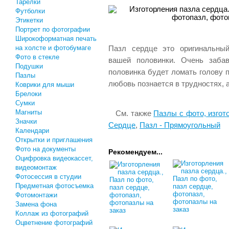
Тарелки
Футболки
Этикетки
Портрет по фотографии
Широкоформатная печать
на холсте и фотобумаге
Пазл сердце это оригинальны
Фото в стекле
вашей половинки. Очень забав
Подушки
половинка будет ломать голову п
Пазлы
любовь познается в трудностях, а
Коврики для мыши
Брелоки
Сумки
Магниты
См. также
Пазлы с фото, изгот
Значки
Сердце
,
Пазл - Прямоугольный
Календари
Открытки и приглашения
Фото на документы
Рекомендуем...
Оцифровка видеокассет,
видеомонтаж
Фотосессия в студии
Предметная фотосъемка
Фотомонтажи
Замена фона
Коллаж из фотографий
Оцветнение фотографий