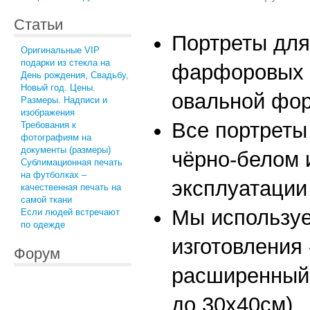
Статьи
Портреты для
Оригинальные VIP
подарки из стекла на
фарфоровых и
День рождения, Свадьбу,
Новый год. Цены.
овальной фо
Размеры. Надписи и
изображения
Все портреты
Требования к
фотографиям на
документы (размеры)
чёрно-белом 
Сублимационная печать
на футболках –
эксплуатации
качественная печать на
самой ткани
Мы используе
Если людей встречают
по одежде
изготовления
Форум
расширенный 
до 30х40см).