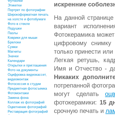
Футболки
искренние соболез
Этикетки
Портрет по фотографии
Широкоформатная печать
На данной странице
на холсте и фотобумаге
Фото в стекле
вариант исполнен
Подушки
Фотокерамика может
Пазлы
Коврики для мыши
цифровому снимку 
Брелоки
Сумки
только принести или
Магниты
Значки
Легкая ретушь, кад
Календари
Открытки и приглашения
Имя и Отчество - да
Фото на документы
Оцифровка видеокассет,
Никаких дополнит
видеомонтаж
потрепанной фотогр
Фотосессия в студии
Предметная фотосъемка
могут сделать
оц
Фотомонтажи
Замена фона
фотокерамики:
15 д
Коллаж из фотографий
Оцветнение фотографий
срочную печать и
ла
Реставрация фотографий