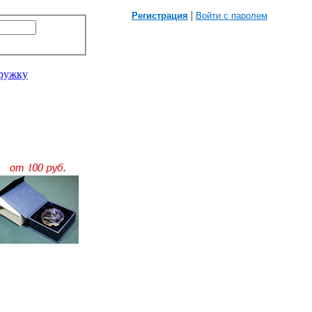
|
Регистрация
Войти с паролем
кружку