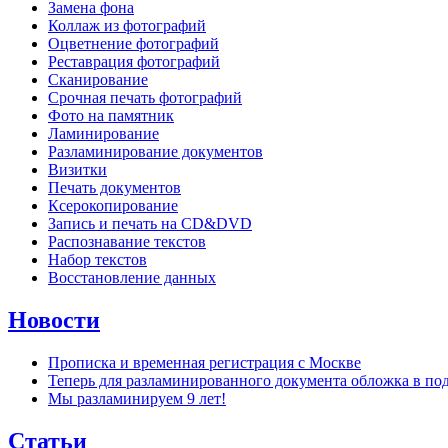
Замена фона
Коллаж из фотографий
Оцветнение фотографий
Реставрация фотографий
Сканирование
Срочная печать фотографий
Фото на памятник
Ламинирование
Разламинирование документов
Визитки
Печать документов
Ксерокопирование
Запись и печать на CD&DVD
Распознавание текстов
Набор текстов
Восстановление данных
Новости
Прописка и временная регистрация с Москве
Теперь для разламинированного документа обложка в по
Мы разламинируем 9 лет!
Статьи