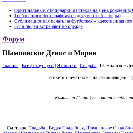
Оригинальные VIP подарки из стекла на День рождения, 
Требования к фотографиям на документы (размеры)
Сублимационная печать на футболках – качественная печ
Если людей встречают по одежде
Форум
Шампанское Денис и Мария
Главная
|
Все фотоуслуги
|
Этикетки
|
Свадьба
|
Шампанское Де
Этикетки печатаются на самоклеящейся 
Комплект (1 шт.) включает в себя эт
См. также
Свадьба
,
Водка Свадебная
,
Шампанское Свадебно