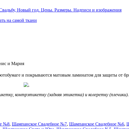
Свадьбу, Новый год. Цены. Размеры. Надписи и изображения
ать на самой ткани
нис и Мария
фотобумаге и покрываются матовым ламинатом для защиты от бр
икетку, контрэтикетку (задняя этикетка) и колеретку (плечики).
е №8
,
Шампанское Свадебное №7
,
Шампанское Свадебное №6
,
Ш