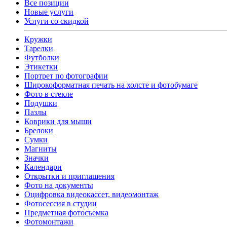
Все позиции
Новые услуги
Услуги со скидкой
Кружки
Тарелки
Футболки
Этикетки
Портрет по фотографии
Широкоформатная печать на холсте и фотобумаге
Фото в стекле
Подушки
Пазлы
Коврики для мыши
Брелоки
Сумки
Магниты
Значки
Календари
Открытки и приглашения
Фото на документы
Оцифровка видеокассет, видеомонтаж
Фотосессия в студии
Предметная фотосъемка
Фотомонтажи