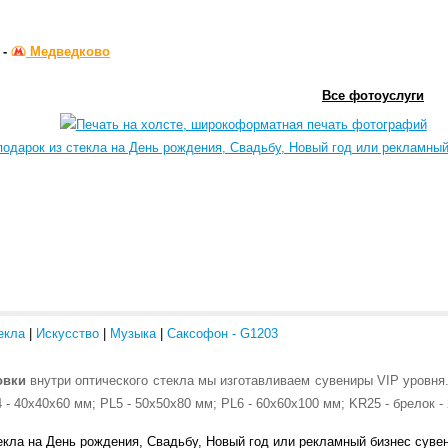
 -
Медведково
Все фотоуслуги
екла
|
Искусство
|
Музыка
|
Саксофон - G1203
овки
внутри оптического стекла мы изготавливаем сувениры VIP уровня
 - 40x40x60 мм; PL5 - 50x50x80 мм; PL6 - 60x60x100 мм; KR25 - брелок -