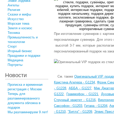
Знаки Зодиака
Ангелы
Религия
Сказки и мифы
Искусство
Морская тема
Земля и космос
Техника
При изготовление сувениров с картин
Промышленность и
персонализации сувенира. Для этог
технологии
высотой 3-7 мм, которые располагаю
Спорт
Игорный бизнес
персонализированный подарок на заказ
Праздники и подарки
Медицина
Портреты
Новости
См. также
Оригинальный VIP подаро
Кристина Агилера - G1234
,
Фрэнк Син
Прописка и временная
- G1228
,
АББА - G1227
,
Мик Джаггер
регистрация с Москве
Теперь для
G1222
,
Граммофон - G1221
,
Духовые
разламинированного
Струнный квартет - G1216
,
Виолонче
документа обложка в
Саксофон - G1203
,
Гитара - G1204
,
Ар
подарок
- G1210
,
"Битлз" - G1209
,
Элвис Пресл
Мы разламинируем 9 лет!