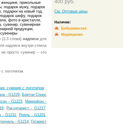
400
pуб.
См. Оптовые цены
Наличие:
Бабушкинская
Медведково
 (1-3 слова)
надписи
для
 не просто сувенир – это
нес сувенир с логотипом
,
на - G1229
,
Бритни Спирс
сон - G1223
,
Микрофон -
18
,
Рок-гитарист - G1217
,
 - G1211
,
Рояль - G1201
,
лончель - G1214
,
Гитарист