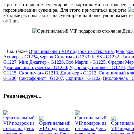
При изготовление сувениров с картинками из галереи г
персонализации сувенира. Для этого приметяться шрифты
которые располагаются на сувенире в наиболее удобном месте 
от 1 шт.
См. также
Оригинальный VIP подарок из стекла на День рож
Агилера - G1234
,
Фрэнк Синатра - G1233
,
KISS - G1232
,
Элтон
G1227
,
Мик Джаггер - G1226
,
Боб Марли - G1225
,
Фредди Мер
Духовые инструменты - G1220
,
Ударная установка - G1219
,
Рок
G1215
,
Скрипачка - G1213
,
Дирижер - G1212
,
Скрипичный клю
G1206
,
Саксофонист - G1207
,
Скрипка - G1202
,
Виолончель - 
Рекомендуем...