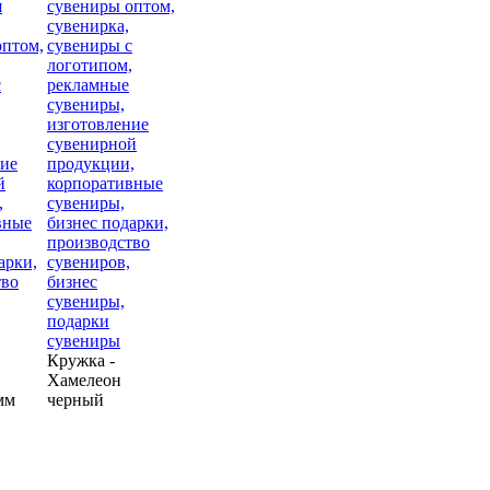
Кружка -
Хамелеон
мм
черный