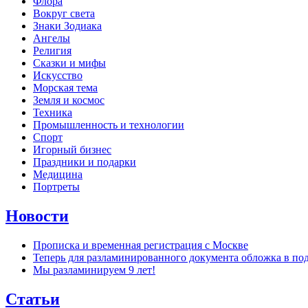
Флора
Вокруг света
Знаки Зодиака
Ангелы
Религия
Сказки и мифы
Искусство
Морская тема
Земля и космос
Техника
Промышленность и технологии
Спорт
Игорный бизнес
Праздники и подарки
Медицина
Портреты
Новости
Прописка и временная регистрация с Москве
Теперь для разламинированного документа обложка в по
Мы разламинируем 9 лет!
Статьи