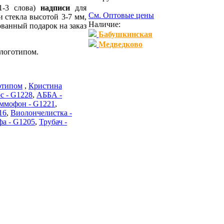
1-3 слова)
надписи
для
См. Оптовые цены
высотой 3-7 мм,
Наличие:
ованный подарок на заказ
Бабушкинская
Медведково
отипом
,
Кристина
с - G1228
,
АББА -
ммофон - G1221
,
16
,
Виолончелистка -
а - G1205
,
Трубач -