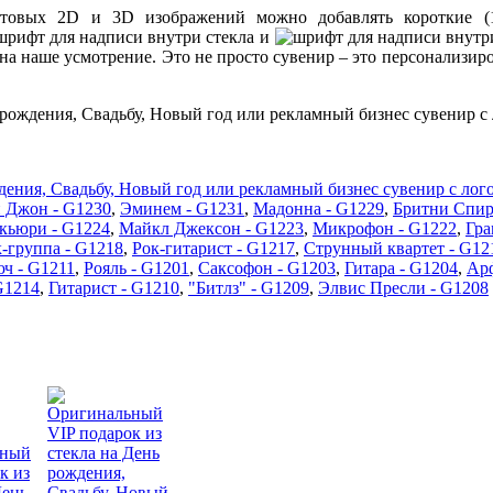
отовых 2D и 3D изображений можно добавлять короткие (
и
на наше усмотрение. Это не просто сувенир – это персонализир
дения, Свадьбу, Новый год или рекламный бизнес сувенир с лог
 Джон - G1230
,
Эминем - G1231
,
Мадонна - G1229
,
Бритни Спир
кьюри - G1224
,
Майкл Джексон - G1223
,
Микрофон - G1222
,
Гра
-группа - G1218
,
Рок-гитарист - G1217
,
Струнный квартет - G12
ч - G1211
,
Рояль - G1201
,
Саксофон - G1203
,
Гитара - G1204
,
Арф
G1214
,
Гитарист - G1210
,
"Битлз" - G1209
,
Элвис Пресли - G1208