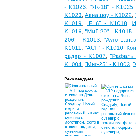
- K1026
,
"Як-18" - K1025
K1023
,
Авиашоу - K1022
,
K1019
,
"F16" - K1018
,
И
K1016
,
"МиГ-29" - K1015
,
206" - K1013
,
"Avro Lanca
K1011
,
"ACF" - K1010
,
Кон
радар - K1007
,
"Рафаль"
K1004
,
"Миг-25" - K1003
,
"
Рекомендуем...