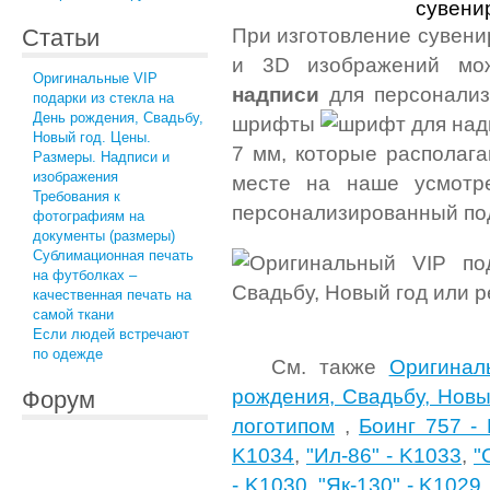
При изготовление сувени
Статьи
и 3D изображений мож
Оригинальные VIP
надписи
для персонализа
подарки из стекла на
День рождения, Свадьбу,
шрифты
Новый год. Цены.
7 мм, которые располаг
Размеры. Надписи и
изображения
месте на наше усмотр
Требования к
персонализированный пода
фотографиям на
документы (размеры)
Сублимационная печать
на футболках –
качественная печать на
самой ткани
Если людей встречают
по одежде
См. также
Оригинал
рождения, Свадьбу, Новы
Форум
логотипом
,
Боинг 757 -
K1034
,
"Ил-86" - K1033
,
"
- K1030
,
"Як-130" - K1029