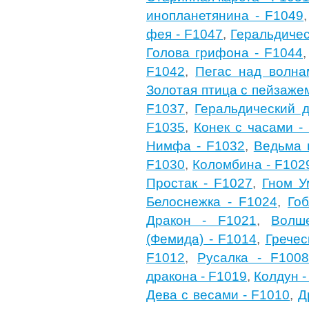
инопланетянина - F1049
фея - F1047
,
Геральдичес
Голова грифона - F1044
F1042
,
Пегас над волна
Золотая птица с пейзаже
F1037
,
Геральдический д
F1035
,
Конек с часами -
Нимфа - F1032
,
Ведьма 
F1030
,
Коломбина - F102
Простак - F1027
,
Гном У
Белоснежка - F1024
,
Го
Дракон - F1021
,
Волш
(Фемида) - F1014
,
Гречес
F1012
,
Русалка - F1008
дракона - F1019
,
Колдун -
Дева с весами - F1010
,
Д