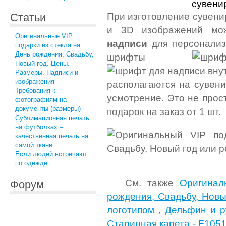
При изготовление сувени
Статьи
и 3D изображений мож
Оригинальные VIP
надписи
для персонализа
подарки из стекла на
День рождения, Свадьбу,
шрифты
Новый год. Цены.
Размеры. Надписи и
изображения
располагаются на сувен
Требования к
усмотрение. Это не прос
фотографиям на
документы (размеры)
подарок на заказ от 1 шт.
Сублимационная печать
на футболках –
качественная печать на
самой ткани
Если людей встречают
по одежде
См. также
Оригинал
Форум
рождения, Свадьбу, Новы
логотипом
,
Дельфин и р
Старинная карета - F105