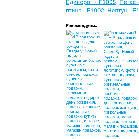
Единорог - F1005
,
Пегас 
птица - F1002
,
Нептун - F
Рекомендуем...