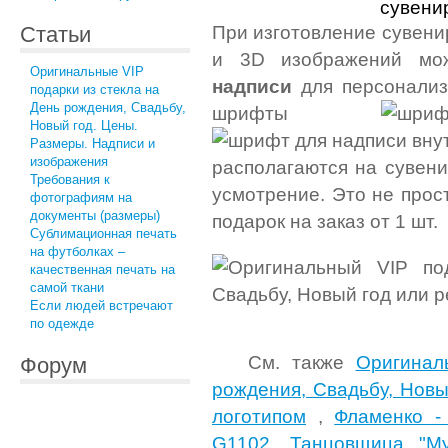
При изготовление сувени
Статьи
и 3D изображений мож
Оригинальные VIP
надписи
для персонализа
подарки из стекла на
День рождения, Свадьбу,
шрифты
Новый год. Цены.
Размеры. Надписи и
изображения
располагаются на сувен
Требования к
усмотрение. Это не прос
фотографиям на
документы (размеры)
подарок на заказ от 1 шт.
Сублимационная печать
на футболках –
качественная печать на
самой ткани
Если людей встречают
по одежде
См. также
Оригинал
Форум
рождения, Свадьбу, Новы
логотипом
,
Фламенко -
G1102
,
Танцовщица "М