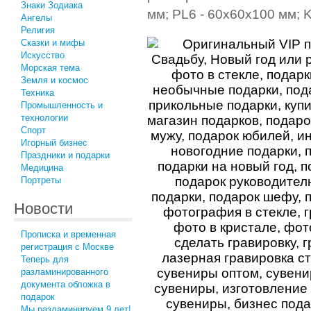
Знаки Зодиака
мм; PL6 - 60x60x100 мм; K
Ангелы
Религия
Сказки и мифы
Искусство
Морская тема
Земля и космос
Техника
Промышленность и
технологии
Спорт
Игорный бизнес
Праздники и подарки
Медицина
Портреты
Новости
Прописка и временная
регистрация с Москве
Теперь для
разламинированного
документа обложка в
подарок
Мы разламинируем 9 лет!