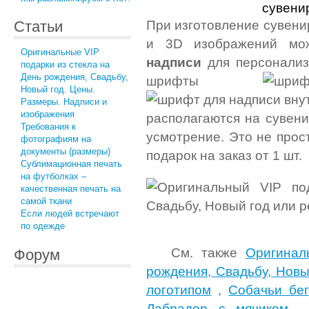
При изготовление сувени
Статьи
и 3D изображений мож
Оригинальные VIP
надписи
для персонализа
подарки из стекла на
День рождения, Свадьбу,
шрифты
Новый год. Цены.
Размеры. Надписи и
изображения
располагаются на сувен
Требования к
усмотрение. Это не прос
фотографиям на
документы (размеры)
подарок на заказ от 1 шт.
Сублимационная печать
на футболках –
качественная печать на
самой ткани
Если людей встречают
по одежде
См. также
Оригинал
Форум
рождения, Свадьбу, Новы
логотипом
,
Собачьи бег
Лабрадор с мячиком -